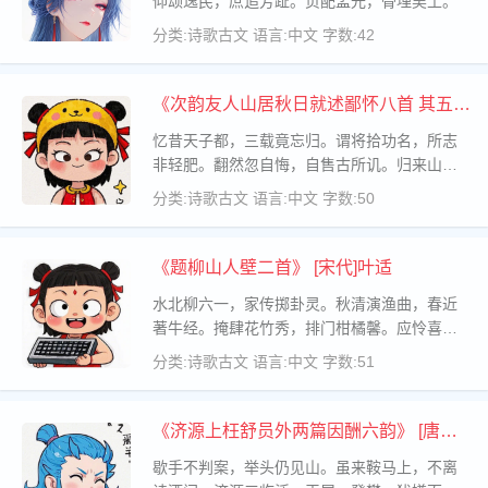
仰颂逸民，庶追芳趾。贞配孟光，骨埋吴土。
分类:诗歌古文
语言:中文
字数:42
《次韵友人山居秋日就述鄙怀八首 其五》
[元代]王祎
忆昔天子都，三载竟忘归。谓将拾功名，所志
非轻肥。翻然忽自悔，自售古所讥。归来山中
居，坐看双轮飞。
分类:诗歌古文
语言:中文
字数:50
《题柳山人壁二首》 [宋代]叶适
水北柳六一，家传掷卦灵。秋清演渔曲，春近
著牛经。掩肆花竹秀，排门柑橘馨。应怜喜功
者，虚要岘山铭。
分类:诗歌古文
语言:中文
字数:51
《济源上枉舒员外两篇因酬六韵》 [唐代]
白居易
歇手不判案，举头仍见山。虽来鞍马上，不离