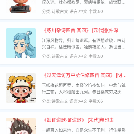
叹久违。壮心都欲尽，衰病特相依。旅馆聊随
俗，桃符换早扉。
分类:诗歌古文
语言:中文
字数:50
《练川杂诗四首 其四》 [元代]张仲深
江深风物异，归计每逡巡。有酒愁难破，吟诗
兴自神。枯萑晴似雪，独鹤夜如人。遁世当无
闷，行藏一任真。
分类:诗歌古文
语言:中文
字数:50
《过天津访万中丞伯修四首 其四》 [明代]
胡应麟
玉帐梅花照叵罗，南楼吹笛夜如何。中丞节钺
行三辅，大将楼船出九河。赤日桑乾穷兕虎，
青天蒲类息蛟鼍。燕然片碣题铭处，万丈穷崖
分类:诗歌古文
语言:中文
字数:66
绝顶磨。
《颂证道歌·证道歌》 [宋代]释印肃
一超直入如来地，自是众生不了利。行住坐卧