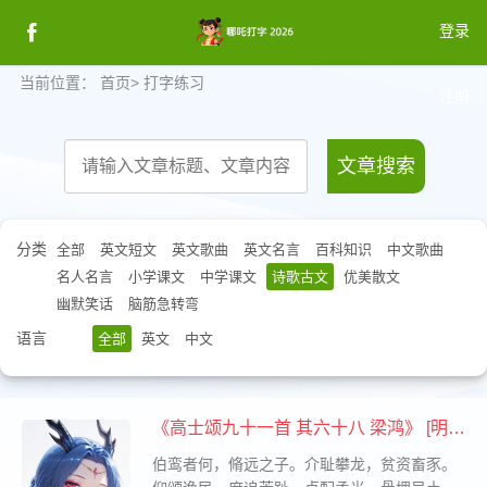
登录
当前位置：
首页
>
打字练习
注册
登录
文章搜索
分类
全部
英文短文
英文歌曲
英文名言
百科知识
中文歌曲
名人名言
小学课文
中学课文
诗歌古文
优美散文
幽默笑话
脑筋急转弯
语言
全部
英文
中文
《高士颂九十一首 其六十八 梁鸿》 [明代]
黄省曾
伯鸾者何，脩远之子。介耻攀龙，贫资畜豕。