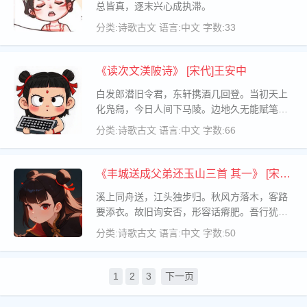
总皆真，逐末兴心成执滞。
分类:诗歌古文
语言:中文
字数:33
《读次文渼陂诗》 [宋代]王安中
白发郎潜旧令君，东轩携酒几回登。当初天上
化凫舄，今日人间下马陵。边地久无能赋笔，
县斋新有读书灯。昔游零落岑参在，故语流传
分类:诗歌古文
语言:中文
字数:66
许十称。
《丰城送成父弟还玉山三首 其一》 [宋代]
赵蕃
溪上同舟送，江头独步归。秋风方落木，客路
要添衣。故旧询安否，形容话瘠肥。吾行犹许
远，尔去复谁依。
分类:诗歌古文
语言:中文
字数:50
1
2
3
下一页