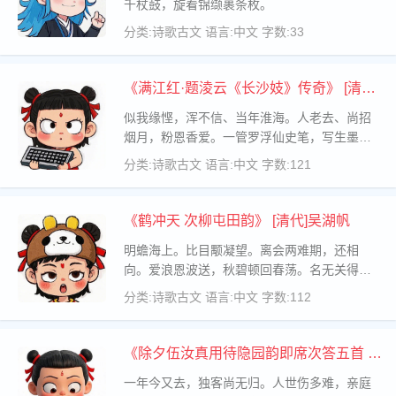
千杖鼓，旋看锦缬裹条枚。
分类:诗歌古文
语言:中文
字数:33
《满江红·题淩云《长沙妓》传奇》 [清代]
黄之隽
似我缘悭，浑不信、当年淮海。人老去、尚招
烟月，粉恩香爱。一管罗浮仙史笔，写生墨沈
随风洒。使怜才、一点翠楼心，居然在。珠十
分类:诗歌古文
语言:中文
字数:121
斛，谁堪买。花四照，谁能采。有燕姬梦向，
玉堂人拜。绣虎始知多巧遇，彩鸾端合酬情债
《鹤冲天 次柳屯田韵》 [清代]吴湖帆
明蟾海上。比目颙凝望。离会两难期，还相
向。爱浪恩波送，秋碧顿回春荡。名无关得
丧。红粉禅心，漫道色生空相。芳盟暗忆，消
分类:诗歌古文
语言:中文
字数:112
息风魔情障。画里唤真真，如亲访。许似桐花
凤，秦楼愿，箫吹畅。凭阑争一饷。好景流
连，便
《除夕伍汝真用待隐园韵即席次答五首 其
一》 [明代]王守仁
一年今又去，独客尚无归。人世伤多难，亲庭