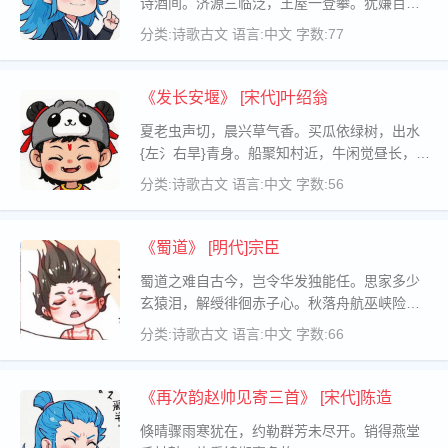
诗酒间。济源三临泛，王屋一登攀。犹嫌百里
近，祇得十日闲。明朝却归府，尘事如循环。
分类:诗歌古文
语言:中文
字数:77
犹听瑶华曲，稍开风土颜。
《发长安堰》 [宋代]叶绍翁
夏老虫声切，晨兴草气香。买瓜依绿树，出水
{左氵右旱}青身。船聚知村近，牛闲觉昼长，双
凫莲叶荡，无雨故生凉。
分类:诗歌古文
语言:中文
字数:56
《蜀道》 [明代]宗臣
蜀道之难自古今，岂令华发独能任。思家多少
玄猿泪，解绶徘徊赤子心。秋落舟航巫峡险，
人言风雪锦江深。坐来万里谁消息，明月关山
分类:诗歌古文
语言:中文
字数:66
处处砧。
《再次韵赵帅见寄三首》 [宋代]陈造
倏晴骤雨寒犹在，约勒群芳未尽开。销得燕堂