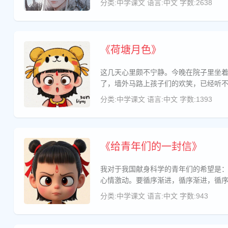
分类:中学课文
语言:中文
字数:2638
《荷塘月色》
这几天心里颇不宁静。今晚在院子里坐
了，墙外马路上孩子们的欢笑，已经听
分类:中学课文
语言:中文
字数:1393
《给青年们的一封信》
我对于我国献身科学的青年们的希望是
心情激动。要循序渐进，循序渐进，循
分类:中学课文
语言:中文
字数:943