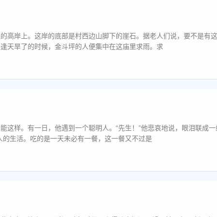
边的高岸上。这岸的底部是村西边山脚下的崖石。据老人们说，要不是有
每逢天旱了的时候，金斗坪的人便集中在这庙里求雨。求
能这样。有一日，他遇到一个聪明人。“先生！”他悲哀地说，眼泪联成一
人的生活。吃的是一天未必有一餐，这一餐又不过是