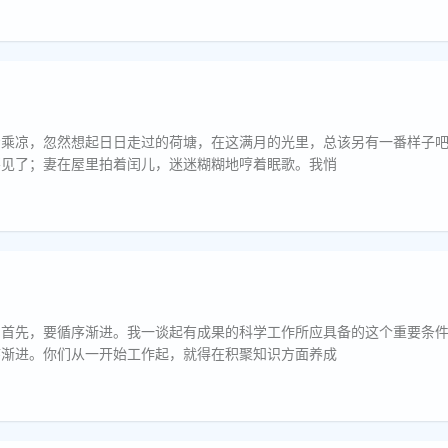
着乘凉，忽然想起日日走过的荷塘，在这满月的光里，总该另有一番样子
不见了；妻在屋里拍着闰儿，迷迷糊糊地哼着眠歌。我悄
：首先，要循序渐进。我一谈起有成果的科学工作所应具备的这个重要条
序渐进。你们从一开始工作起，就得在积聚知识方面养成