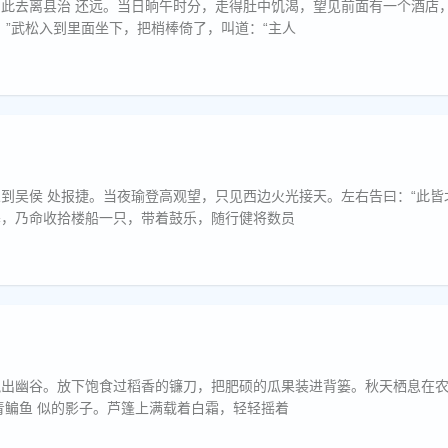
面有一个酒店，挑着一面招旗在
。”武松入到里面坐下，把梢棒倚了，叫道：“主人
皆北军灯火之光也。”
寨，乃命收拾楼船一只，带着鼓乐，随行健将数员
飘出幽谷。放下饱食过稻香的镰刀，把肥硕的瓜果装进背篓。秋天栖息在
上的冷雾撒下圆圆的网，收起乌桕叶 那青鳊鱼 似的影子。芦篷上满载着白霜，轻轻摇着