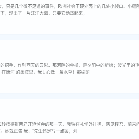
8年革命，只是几个微不足道的事件，欧洲社会干硬外壳上的几处小裂口、小缝
之下，现出了一片汪洋大海，只要它动荡起来，
轻的招手，作别西天的云彩。那河畔的金柳，是夕阳中的新娘；波光里的
漾。软泥上的青荇 ，油油的在水底招摇；在康河 的柔波里，我甘心做一条水草！那榆荫
为刘和珍写了一点什么没有？”我说“没有”。她就正告 我，“先生还是写一点罢；刘