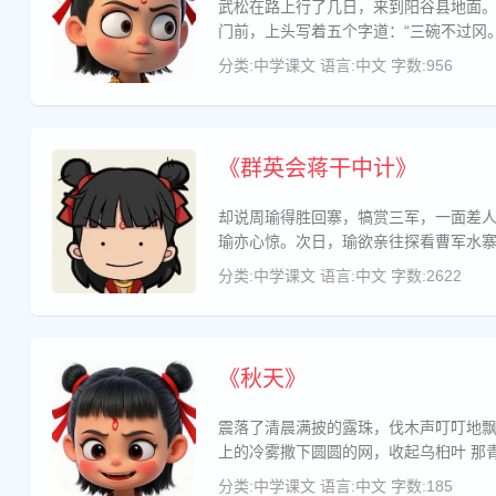
武松在路上行了几日，来到阳谷县地面。此去离县治 还远。当日晌午时分，走得肚中饥渴，望见前
门前，上头写着五个字道：“三碗不过冈
分类:中学课文
语言:中文
字数:956
《群英会蒋干中计》
却说周瑜得胜回寨，犒赏三军，一面差人到吴侯 处报捷。当夜瑜登高观望，只见西边火光接天。左右告曰：“此
瑜亦心惊。次日，瑜欲亲往探看曹军水
分类:中学课文
语言:中文
字数:2622
《秋天》
震落了清晨满披的露珠，伐木声叮叮地
分类:中学课文
语言:中文
字数:185