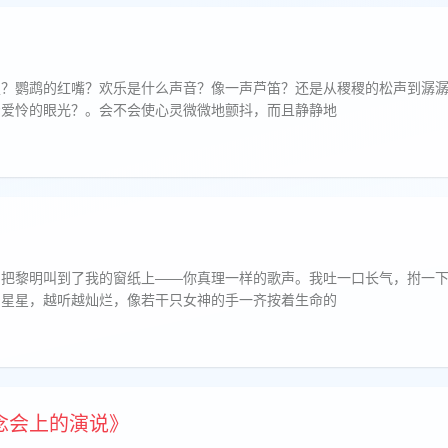
翅？鹦鹉的红嘴？欢乐是什么声音？像一声芦笛？还是从稷稷的松声到潺
着爱怜的眼光？。会不会使心灵微微地颤抖，而且静静地
，把黎明叫到了我的窗纸上——你真理一样的歌声。我吐一口长气，拊一
的星星，越听越灿烂，像若干只女神的手一齐按着生命的
念会上的演说》