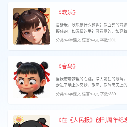
《欢乐》
告诉我，欢乐是什么颜色？像白鸽的羽
握住的，如温情的手？可看见的，如亮
分类:中学课文
语言:中文
字数:201
《春鸟》
当我带着梦里的心跳，睁大发狂的眼睛
走进了地上的恶梦。歌声，像煞黑天上
分类:中学课文
语言:中文
字数:389
《在《人民报》创刊周年纪