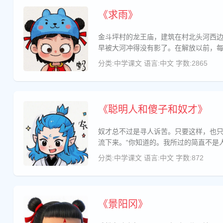
《求雨》
金斗坪村的龙王庙，建筑在村北头河西
早被大河冲得没有影了。在解放以前，
分类:中学课文
语言:中文
字数:2865
《聪明人和傻子和奴才》
奴才总不过是寻人诉苦。只要这样，也只
流下来。“你知道的。我所过的简直不是
分类:中学课文
语言:中文
字数:872
《景阳冈》