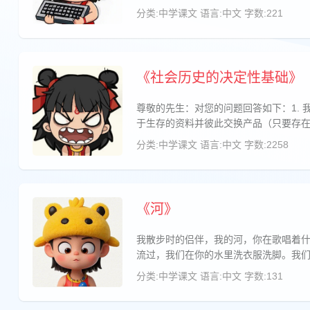
分类:中学课文
语言:中文
字数:221
《社会历史的决定性基础》
尊敬的先生：对您的问题回答如下：1.
于生存的资料并彼此交换产品（只要存
分类:中学课文
语言:中文
字数:2258
《河》
我散步时的侣伴，我的河，你在歌唱着
流过，我们在你的水里洗衣服洗脚。我
分类:中学课文
语言:中文
字数:131