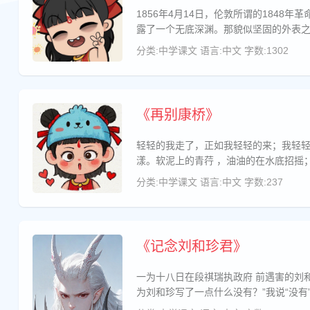
1856年4月14日，伦敦所谓的184
露了一个无底深渊。那貌似坚固的外表
分类:中学课文
语言:中文
字数:1302
《再别康桥》
轻轻的我走了，正如我轻轻的来；我轻
分类:中学课文
语言:中文
字数:237
《记念刘和珍君》
一为十八日在段祺瑞执政府 前遇害的刘和珍杨德群两君开追悼会的那一天，我独在礼堂外徘徊，遇见程君，前来问我道，“先生可曾