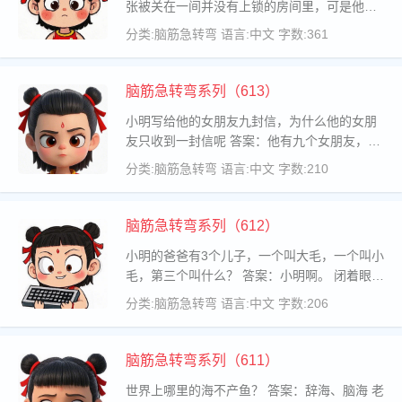
张被关在一间并没有上锁的房间里，可是他使
出吃奶的力气也不能把门拉开，这是怎么回
分类:脑筋急转弯
语言:中文
字数:361
事？ 答案：推开门就行 神偷“妙手空空”把附近
一些有钱人家的金银珠宝偷得一
脑筋急转弯系列（613）
小明写给他的女朋友九封信，为什么他的女朋
友只收到一封信呢 答案：他有九个女朋友，一
人一封 狐狸精最擅长迷惑男人,那么什么精男女
分类:脑筋急转弯
语言:中文
字数:210
一起迷 答案：酒精 小李乘电梯上14楼，中间没
有停，用了60秒钟，下楼
脑筋急转弯系列（612）
小明的爸爸有3个儿子，一个叫大毛，一个叫小
毛，第三个叫什么？ 答案：小明啊。 闭着眼睛
也看得见的是什么？ 答案：梦 小明新买的
分类:脑筋急转弯
语言:中文
字数:206
袜子就有一个洞，他却不去找售货员换，你知
道为什么吗？ 答案：袜口
脑筋急转弯系列（611）
世界上哪里的海不产鱼？ 答案：辞海、脑海 老