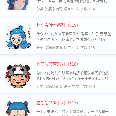
什么？ 答案：因为高是小明的妈妈 琼斯练钢
琴，除了妈妈给钱，还有谁给？ 答案：邻居因
分类:脑筋急转弯
语言:中文
字数:194
为他一练琴他们就别想睡. 任何人必须去的地方
是哪里？—— 答案：厕所
脑筋急转弯系列（619）
什么人生病从来不看医生？ 答案：瞎子 芳芳在
学校门口将学生证掉了，它该怎么办？ 答案：
捡起来 世界上什么东西以近2000公里小时的速
分类:脑筋急转弯
语言:中文
字数:198
度载着人奔驰,而不必加油或其它燃料 答案：地
球 每对夫妻在生活
脑筋急转弯系列（618）
为什么妈妈几个月都不给孩子吃饭可孩子仍然
长的很好 答案：因为这个孩子还是个胎儿. 月亮
在什么时候完全不一样？ 答案：在国外的时候
分类:脑筋急转弯
语言:中文
字数:196
因为外国的月亮比较圆 哪个寨子的人是最多
的？ 答案：柬埔寨 为什么
脑筋急转弯系列（617）
一个并非神枪手的人手持猎枪，另一个人将一