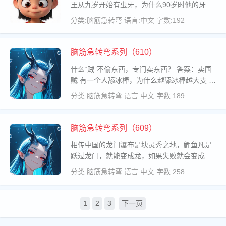
王从九岁开始有虫牙，为什么90岁时他的牙都
还在？ 答案：虫早已换掉 什么贵重的东西最容
分类:脑筋急转弯
语言:中文
字数:192
易不翼而飞？ 答案：人造卫星 妈妈叫小民去拿
碟子来装菜，小民拿来
脑筋急转弯系列（610）
什么“贼”不偷东西，专门卖东西？ 答案：卖国
贼 有一个人舔冰棒，为什么越舔冰棒越大支 答
案：因为他在南极舔 整天整天在大街上逛悠并
分类:脑筋急转弯
语言:中文
字数:189
且特爱“管闲事”的家伙是谁？ 答案：交通警 24
个人按5人排列，
脑筋急转弯系列（609）
相传中国的龙门瀑布是块灵秀之地，鲤鱼凡是
跃过龙门，就能变成龙，如果失败就会变成乌
龟，于是很多鲤鱼翻山越岭想尽办法要一步登
分类:脑筋急转弯
语言:中文
字数:258
天，但是成功的却很少，那么那些失败变乌龟
的都跑到哪儿去了？ 答案：正在这里听故事
1
2
3
下一页