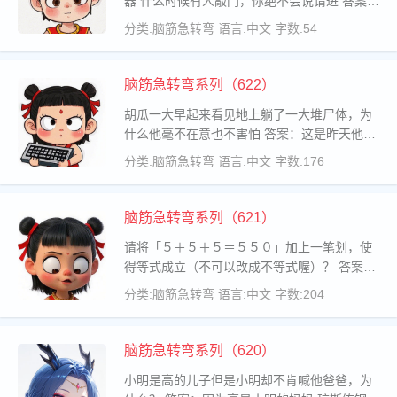
器 什么时候有人敲门，你绝不会说请进 答案：
在厕所里的时候
分类:脑筋急转弯
语言:中文
字数:54
脑筋急转弯系列（622）
胡瓜一大早起来看见地上躺了一大堆尸体，为
什么他毫不在意也不害怕 答案：这是昨天他喷
洒杀虫水后今天早上蟑螂全死掉了。 大家都不
分类:脑筋急转弯
语言:中文
字数:176
想得到的是什么？ 答案：得病 一口咬掉牛尾
巴，是什么字？ 答案：告 什
脑筋急转弯系列（621）
请将「５＋５＋５＝５５０」加上一笔划，使
得等式成立（不可以改成不等式喔）？ 答案：
将其中一个加号加上一撇即可.(545+5=550) 两
分类:脑筋急转弯
语言:中文
字数:204
架乘满乘客的飞机在空中相撞,飞机上的人为什
么一个也没有受伤的
脑筋急转弯系列（620）
小明是高的儿子但是小明却不肯喊他爸爸，为