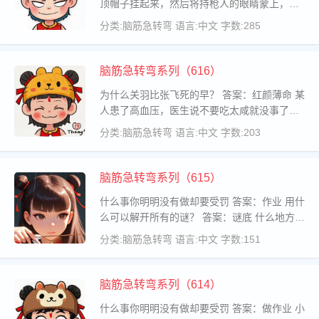
顶帽子挂起来，然后将持枪人的眼睛蒙上，让
他向后走10步，再向左转走10步，最后让他转
分类:脑筋急转弯
语言:中文
字数:285
身对帽子射击，结果他一枪打中了帽子，这怎
么一回事？ 答案：另一个人把帽子挂在
脑筋急转弯系列（616）
为什么关羽比张飞死的早？ 答案：红颜薄命 某
人患了高血压，医生说不要吃太咸就没事了，
但是他一听却决定要搬家，为什么？ 答案：因
分类:脑筋急转弯
语言:中文
字数:203
为他住在台南的盐水打算搬到台北的淡水 小刚
从5000米高的飞机上跳伞，
脑筋急转弯系列（615）
什么事你明明没有做却要受罚 答案：作业 用什
么可以解开所有的谜？ 答案：谜底 什么地方物
品售价愈高，客人愈高兴？ 答案：当铺 什么桶
分类:脑筋急转弯
语言:中文
字数:151
永远装不满？ 答案：马桶 步兵用走的，什么兵
却随时要用跑的？
脑筋急转弯系列（614）
什么事你明明没有做却要受罚 答案：做作业 小