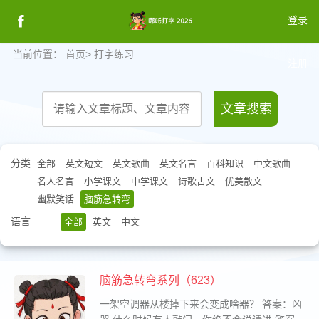
登录
当前位置：
首页
>
打字练习
注册
登录
文章搜索
分类
全部
英文短文
英文歌曲
英文名言
百科知识
中文歌曲
名人名言
小学课文
中学课文
诗歌古文
优美散文
幽默笑话
脑筋急转弯
语言
全部
英文
中文
脑筋急转弯系列（623）
一架空调器从楼掉下来会变成啥器？ 答案：凶