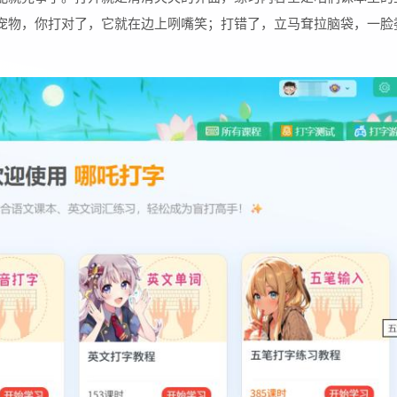
宠物，你打对了，它就在边上咧嘴笑；打错了，立马耷拉脑袋，一脸