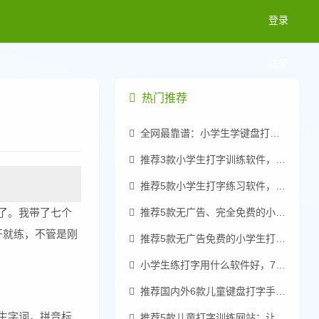
登录
注册
热门推荐
全网最靠谱：小学生学键盘打字零基础速成指南
推荐3款小学生打字训练软件，收费的靠边站
推荐5款小学生打字练习软件，真免费无广告
了。我带了七个
推荐5款无广告、完全免费的小学生练习打字软件
开就练，不管是刚
推荐5款无广告免费的小学生打字练习软件
小学生练打字用什么软件好，7款儿童打字软件推荐
推荐国内外6款儿童键盘打字手法软件：零基础入门
生字词，拼音标
推荐5款儿童打字训练网站：让孩子轻松掌握键盘技能