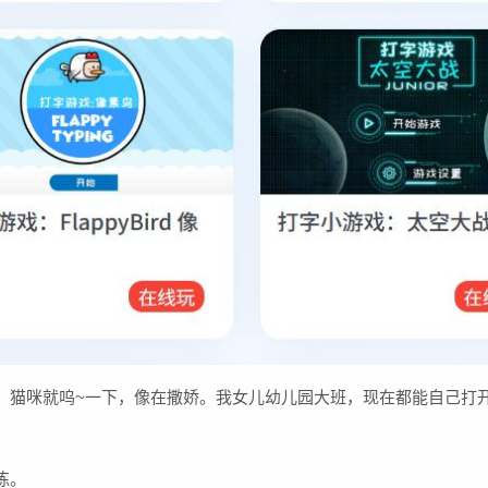
猫咪就呜~一下，像在撒娇。我女儿幼儿园大班，现在都能自己打开练
练。