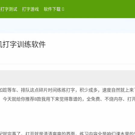
打字测试
打字游戏
软件下载
机打字训练软件
登录
如趁等车、排队这点碎片时间练练打字，积少成多，速度自然就上来
。今天就给你推荐8款我用下来觉得靠谱的，全免费、不烧内存、打
。
适配就完事了。打开就是清清爽爽的界面，练习内容全是咱们课本里的