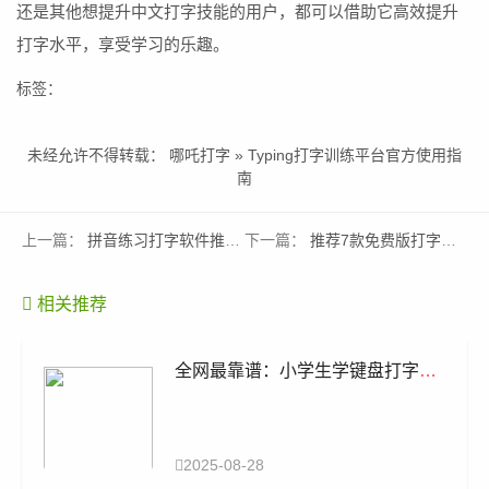
还是其他想提升中文打字技能的用户，都可以借助它高效提升
打字水平，享受学习的乐趣。
标签：
未经允许不得转载：
哪吒打字
»
Typing打字训练平台官方使用指
南
上一篇：
拼音练习打字软件推荐：零基础拼音打字平台训练指南
下一篇：
推荐7款免费版打字软件：真正绿色无广告
相关推荐
全网最靠谱：小学生学键盘打字零
基础速成指南
2025-08-28