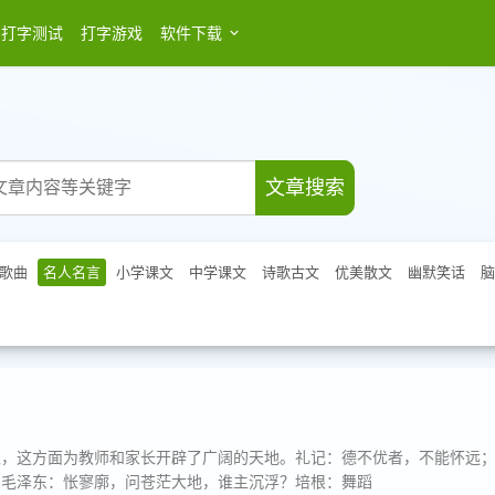
打字测试
打字游戏
软件下载
登录
文章搜索
歌曲
名人名言
小学课文
中学课文
诗歌古文
优美散文
幽默笑话
脑
性，这方面为教师和家长开辟了广阔的天地。礼记：德不优者，不能怀远
。毛泽东：怅寥廓，问苍茫大地，谁主沉浮？培根：舞蹈