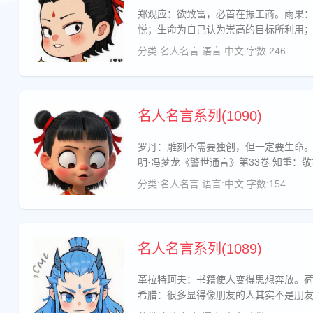
郑观应：欲致富，必首在振工商。雨果
悦；生命为自己认为崇高的目标所利用
分类:名人名言
语言:中文
字数:246
名人名言系列(1090)
罗丹：雕刻不需要独创，但一定要生命
明·冯梦龙《警世通言》第33卷 知重
分类:名人名言
语言:中文
字数:154
名人名言系列(1089)
革拉特珂夫：书籍使人变得思想奔放。
希腊：很多显得像朋友的人其实不是朋