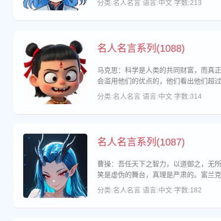
分类:名人名言
语言:中文
字数:213
名人名言系列(1088)
马克思：科学是人类的共同财富，而真
会滥用他们的优点的，他们看出他们超
分类:名人名言
语言:中文
字数:314
名人名言系列(1087)
曹操：吾任天下之智力，以道御之，无
笑是虚伪的舞台，真理是严肃的。富兰
分类:名人名言
语言:中文
字数:182