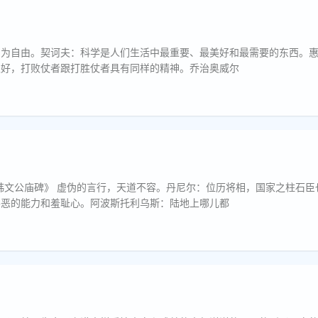
由为自由。契诃夫：科学是人们生活中最重要、最美好和最需要的东西。
很好，打败仗者跟打胜仗者具有同样的精神。乔治奥威尔
韩文公庙碑》 虚伪的言行，天道不容。丹尼尔：位历将相，国家之柱石臣
善恶的能力和羞耻心。阿波斯托利乌斯：陆地上哪儿都