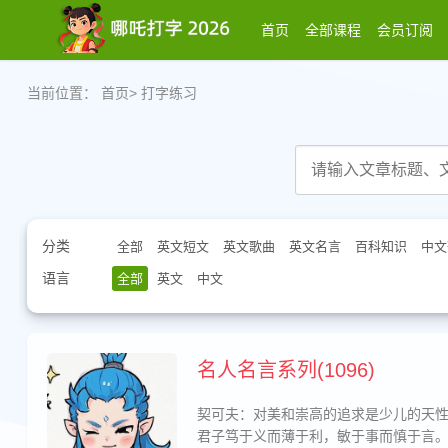
首页
全部课程
会员订阅
当前位置：
首页
>
打字练习
分类
全部
英文短文
英文歌曲
英文名言
百科知识
中文
语言
全部
英文
中文
名人名言系列(1096)
契可夫：对美和崇高的追求是少儿的天
君子笃于义而薄于利，敏于事而慎于言