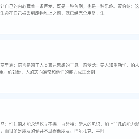
：让自己的内心藏着一条巨龙，既是一种苦刑，也是一种乐趣。萧伯纳：
；生命在自己被丢到废物堆上之前，就已经完全用尽，生
。莫里哀：语言是赐于人类表达思想的工具。冯梦龙：要人知重勤学，怕
：敬重。约翰逊：人的志向通常和他们的能力成正比例
荷马：惟仁德才能永远屹立不摇。白哲特：常人的见识，加上非凡的能力
友，而很多是朋友的倒并不显得像朋友。巴尔扎克：平时