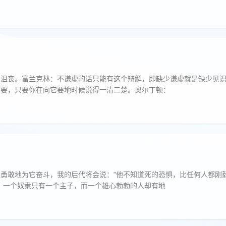
们沮丧。富兰克林：不谦虚的话只能有这个辩解，即缺少谦虚就是缺少见
它要，只要你在向它要地时候说得一清二楚。奥尔丁顿：
勇敢地为它奋斗，我的后代将会说："他不知道死的恐惧，比任何人都刚
：一个奴隶只有一个主子，而一个雄心勃勃的人却有地