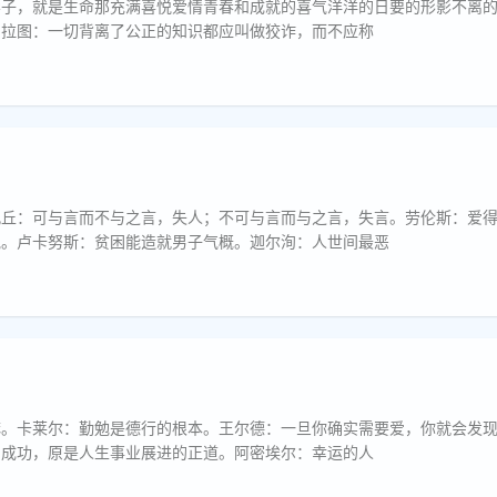
影子，就是生命那充满喜悦爱情青春和成就的喜气洋洋的日要的形影不离
柏拉图：一切背离了公正的知识都应叫做狡诈，而不应称
孔丘：可与言而不与之言，失人；不可与言而与之言，失言。劳伦斯：爱
执。卢卡努斯：贫困能造就男子气概。迦尔洵：人世间最恶
麻。卡莱尔：勤勉是德行的根本。王尔德：一旦你确实需要爱，你就会发
为成功，原是人生事业展进的正道。阿密埃尔：幸运的人