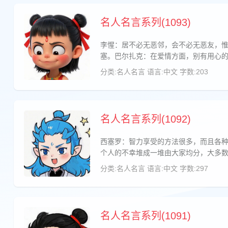
名人名言系列(1093)
李惺：居不必无恶邻，会不必无恶友，
塞。巴尔扎克：在爱情方面，别有用心
分类:名人名言
语言:中文
字数:203
名人名言系列(1092)
西塞罗：智力享受的方法很多，而且各
个人的不幸堆成一堆由大家均分，大多
分类:名人名言
语言:中文
字数:297
名人名言系列(1091)