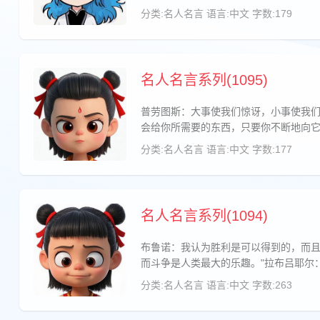
分类:名人名言
语言:中文
字数:179
名人名言系列(1095)
普劳图斯：大事使我们惊讶，小事使我
会给你所需要的东西，只要你不断地向
分类:名人名言
语言:中文
字数:177
名人名言系列(1094)
布鲁诺：我认为胜利是可以得到的，而且
而斗争是人类最大的乐趣。"拉布吕耶尔
分类:名人名言
语言:中文
字数:263