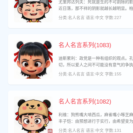
尤里邦达列夫：死就是生的不可割除的
近日落，那不祥的阴影就越长越明显。
分类:名人名言
语言:中文
字数:227
名人名言系列(1083)
迪斯累利：政党是一种有组织的观点。
切，所以爱人之间不可能没有意气的争
分类:名人名言
语言:中文
字数:155
名人名言系列(1082)
利维：狗熊嘴大啃西瓜，麻雀嘴小啄芝
丰子恺：由预想进行于实行，由希望变
分类:名人名言
语言:中文
字数:131