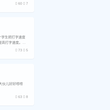
60
7
个学生把打字速度
生提高打字速度。为
73
5
大伙儿好好唠唠
63
8