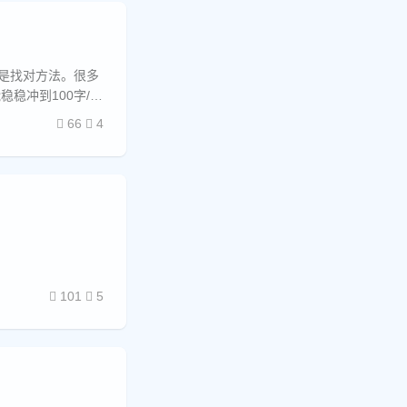
键是找对方法。很多
稳冲到100字/分
66
4
101
5