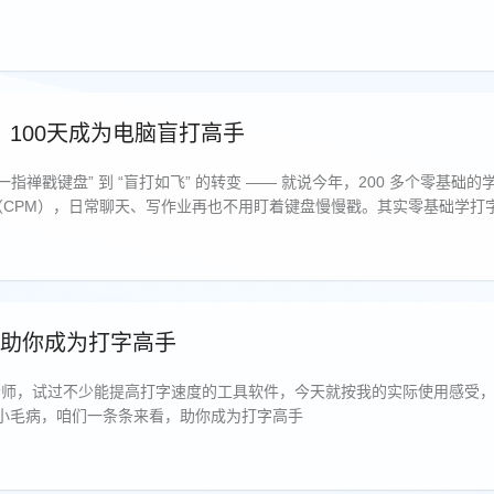
100天成为电脑盲打高手
禅戳键盘” 到 “盲打如飞” 的转变 —— 就说今年，200 多个零基础的学
 分钟（CPM），日常聊天、写作业再也不用盯着键盘慢慢戳。其实零基础学
走，你家娃没有打字基础也能成盲打高手。
，助你成为打字高手
老师，试过不少能提高打字速度的工具软件，今天就按我的实际使用感受
的小毛病，咱们一条条来看，助你成为打字高手