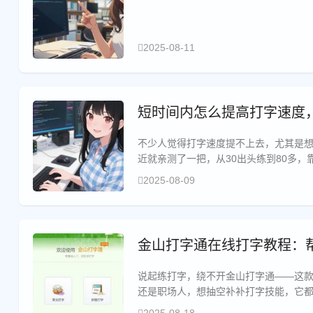
2025-08-11
短时间内怎么提高打字速度，
不少人觉得打字速度提不上去，尤其是想
近就亲测了一把，从30出头练到80多
2025-08-09
金山打字通在线打字教程：
说起练打字，绕不开金山打字通——这
还是职场人，想抽空补补打字技能，它都
套在线版的实用教程拆解开，一步步教