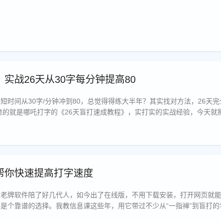
实战26天从30字每分钟提高80
短时间从30字/分钟冲到80，总觉得得练大半年？其实找对方法，26天
，靠的就是哪吒打字的《26天盲打速成教程》，实打实的实战经验，今天就
帮你快速提高打字速度
款老牌软件陪了好几代人，如今出了在线版，不用下载安装，打开网页就
是个靠谱的选择。我教信息课这些年，用它带过不少从“一指禅”到盲打的
你怎么用它快速提速度。