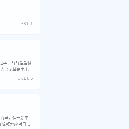
63
1
过字，前前后后试
国人（尤其是中小学
61
6
人而异，但一般来
比较流畅地应对日常