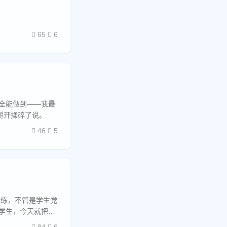
65
6
完全能做到——我最
掰开揉碎了说。
46
5
能练，不管是学生党
学生，今天就把这