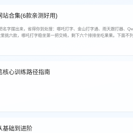
站合集(6款亲测好用)
字摆出来，省得你到处搜：哪吒打字、金山打字通、雨天跟打器、Qwerty 
eytype。七款里挑六款，哪吒打字稳坐第一把交椅，剩下六个排排坐吃果果。下面
笔核心训练路径指南
从基础到进阶