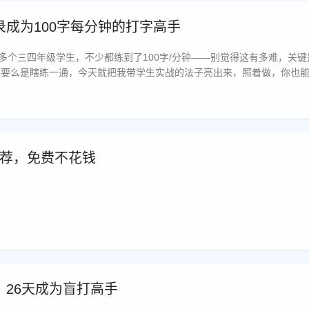
成为100字每分钟的打字高手
0多个三四年级学生，不少都练到了100字/分钟——别觉得这有多难，关
要么是瞎练一通，今天就把我带学生实战的法子亮出来，照着做，你也能稳
推荐，免费不花钱
26天成为盲打高手