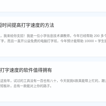
短时间提高打字速度的方法
，我来给你支招！我是一位小学信息技术课教师，今年已经帮助 200 多
聊天打字，而且一直开公益免费的电脑打字班，今年预计能帮助 10000 + 学
非常好用的在线打字练习软件——哪吒打字。
高打字速度的软件值得拥有
这些年，试过的工具没有一百也有八十，今天就挑6款真能帮上忙的，跟
着短板补，总有一款能对上你的路子。