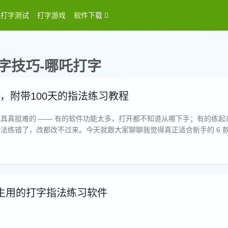
打字测试
打字游戏
软件下载
字技巧-哪吒打字
登录
，附带100天的指法练习教程
具真挺难的 —— 有的软件功能太多，打开都不知道从哪下手；有的练起
法练错了，改都改不过来。今天就跟大家聊聊我觉得真正适合新手的 6 
点，但说到底都是帮咱们把手指和键盘练得默契点。
生用的打字指法练习软件